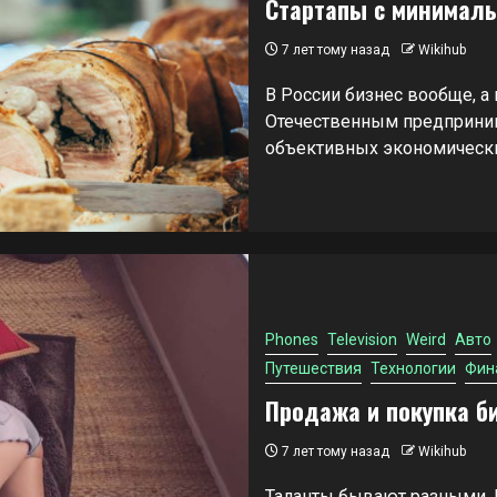
Стартапы с минимал
7 лет тому назад
Wikihub
В России бизнес вообще, а 
Отечественным предприним
объективных экономически
Phones
Television
Weird
Авто
Путешествия
Технологии
Фин
Продажа и покупка б
7 лет тому назад
Wikihub
Таланты бывают разными. К