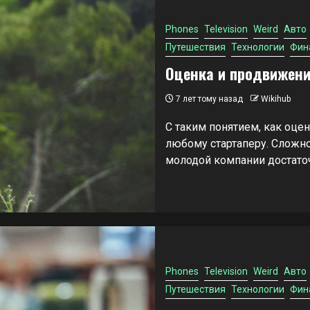
Phones
Television
Weird
Авто
Путешествия
Технологии
Фин
Оценка и продвижени
7 лет тому назад
Wikihub
С таким понятием, как оцен
любому стартаперу. Сложно
молодой компании достаточн
Phones
Television
Weird
Авто
Путешествия
Технологии
Фин