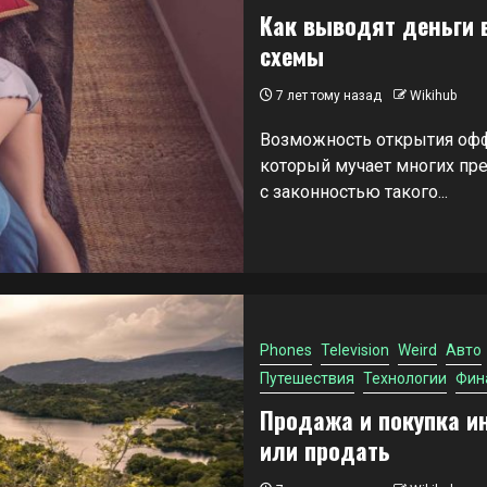
Как выводят деньги
схемы
7 лет тому назад
Wikihub
Возможность открытия офф
который мучает многих пр
с законностью такого...
Phones
Television
Weird
Авто
Путешествия
Технологии
Фин
Продажа и покупка ин
или продать