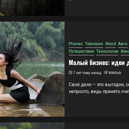
Phones
Television
Weird
Авто
Путешествия
Технологии
Фин
Малый бизнес: идеи 
7 лет тому назад
Wikihub
Своё дело – это выгодно, 
непросто, ведь принято счита