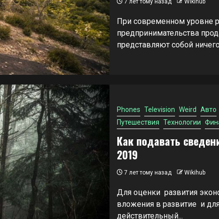
7 лет тому назад
Wikihub
При современном уровне ра
предпринимательства прода
представляют собой ничего 
Phones
Television
Weird
Авто
Путешествия
Технологии
Фин
Как подавать сведени
2019
7 лет тому назад
Wikihub
Для оценки развития эконо
вложения в развитие и дл
действительный...