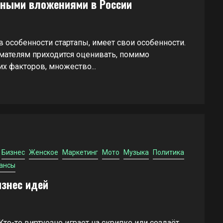
ьными вложениями в России
в особенности стартапы, имеет свои особенности.
ателям приходится оценивать, помимо
х факторов, множество...
Бизнес
Женское
Маркетинг
Мото
Музыка
Политика
ансы
изнес идей
то-то виртуозно играет на скрипке или создаёт