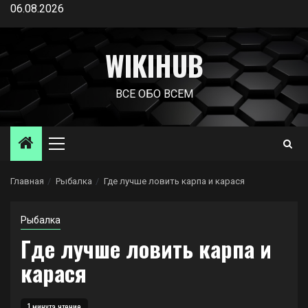
Перейти
06.08.2026
к
содержимому
WIKIHUB
ВСЕ ОБО ВСЕМ
Основное
меню
Главная
Рыбалка
Где лучше ловить карпа и карася
Рыбалка
Где лучше ловить карпа и
карася
1 минута чтение