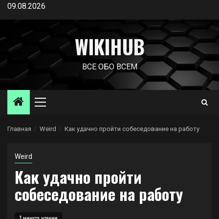
Перейти
09.08.2026
к
содержимому
WIKIHUB
ВСЕ ОБО ВСЕМ
Основное
меню
Главная
Weird
Как удачно пройти собеседование на работу
Weird
Как удачно пройти
собеседование на работу
1 минута чтение