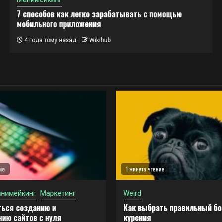
7 способов как легко зарабатывать с помощью
мобильного приложения
4 года тому назад
Wikihub
ие
1 минута чтение
нимейкинг
Маркетинг
Weird
ться созданию и
Как выбрать правильный бо
ию сайтов с нуля
курения