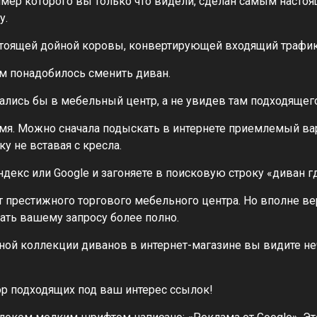
ример которого вы только что видели, сделан самым настоящ
у.
стоящей дойной коровы, конвертирующей входящий трафик
ам понадобилось сменить диван.
хались бы в мебельный центр, а не увидев там подходящего
емя. Можно сначала подыскать в интернете приемлемый вар
у не вставая с кресла.
екс или Google и загоняете в поисковую строку «диван гд
 престижного торгового мебельного центра. Но вполне ве
чать вашему запросу более полно.
рной коллекции диванов в интернет-магазине вы видите н
ор подходящих под ваш интерес ссылок!