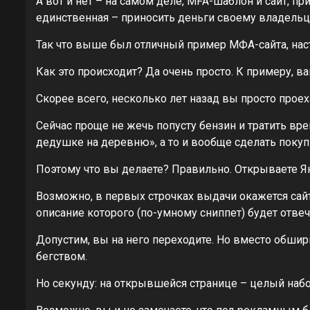
А вот и нет – на самом деле, MFA-шаблон и сайт, п
единственная – приносить деньги своему владельц
Так что выше был отличный пример МФА-сайта, на
Как это происходит? Да очень просто. К примеру, в
Скорее всего, несколько лет назад вы просто прое
Сейчас проще не жечь попусту бензин и тратить вр
дедушке на деревню», а то и вообще сделать покупк
Поэтому что вы делаете? Правильно. Открываете Янд
Возможно, в первых строчках выдачи окажется сайт
описание которого (по-умному сниппет) будет отве
Допустим, вы на него переходите. Но вместо обши
бегством.
Но секунду: на открывшейся странице – целый наб