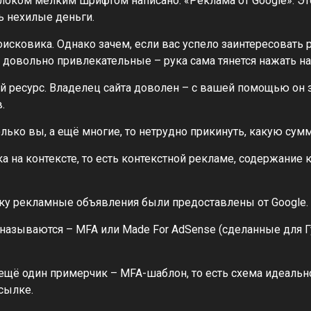
блоком мелким шрифтом написано: «Реклама от Google». Э
ь нехилые деньги.
исковика. Однако зачем, если вас успело заинтересовать р
, довольно привлекательные – рука сама тянется нажать на
ой ресурс. Владелец сайта доволен – с вашей помощью он 
.
только вы, а ещё многие, то нетрудно прикинуть, какую су
ка на контексте, то есть контекстной рекламе, содержание 
ьку рекламные объявления были предоставлены от Google.
 называются – MFA или Made For AdSense (сделанные для Г
ё один примерчик – MFA-шаблон, то есть схема идеальног
сылке.