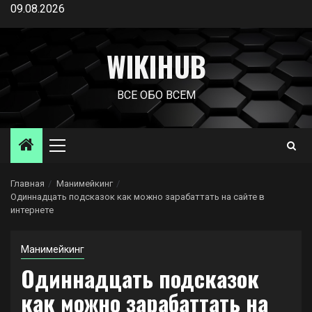
Перейти
09.08.2026
к
содержимому
WIKIHUB
ВСЕ ОБО ВСЕМ
Основное
меню
Главная
Манимейкинг
Одиннадцать подсказок как можно зарабаттать на сайте в
интернете
Манимейкинг
Одиннадцать подсказок
как можно зарабаттать на