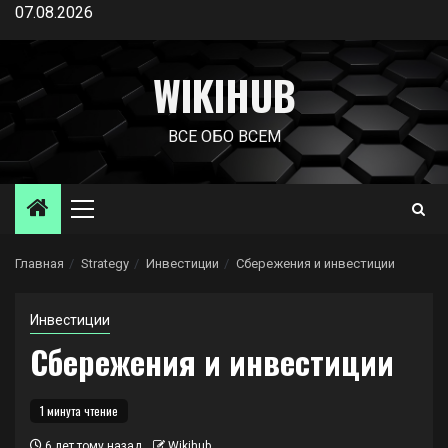
Перейти
07.08.2026
к
содержимому
WIKIHUB
ВСЕ ОБО ВСЕМ
Основное
меню
Главная
Strategy
Инвестиции
Сбережения и инвестиции
Инвестиции
Сбережения и инвестиции
1 минута чтение
6 лет тому назад
Wikihub