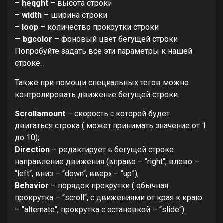
–
heqght
– высота строки
–
width
– ширина строки
–
loop
– количество прокрутки строки
—
bgcolor
– фоновый цвет бегущей строки
Попробуйте задать все эти параметры к нашей
строке.
Также при помощи специальных тегов можно
контролировать движение бегущей строки.
Scrollamount
– скорость с которой будет
двигаться строка ( может принимать значение от 1
до 10);
Direction
– редактирует в бегущей строке
направление движения (вправо – “right“, влево –
“left“, вниз – “down“, вверх – “up”);
Behavior
– порядок прокрутки ( обычная
прокрутка – “scroll“, с движениями от края к краю
– “alternate“, прокрутка с остановкой – “slide“).