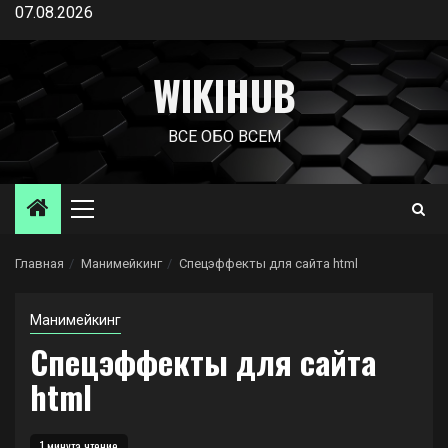
Перейти
07.08.2026
к
содержимому
WIKIHUB
ВСЕ ОБО ВСЕМ
Основное
меню
Главная
Манимейкинг
Спецэффекты для сайта html
Манимейкинг
Спецэффекты для сайта
html
1 минута чтение