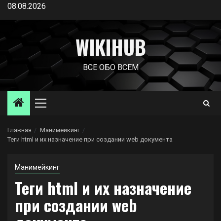
Перейти
08.08.2026
к
содержимому
WIKIHUB
ВСЕ ОБО ВСЕМ
Основное
меню
Главная
Манимейкинг
Теги html и их назначение при создании web документа
Манимейкинг
Теги html и их назначение
при создании web