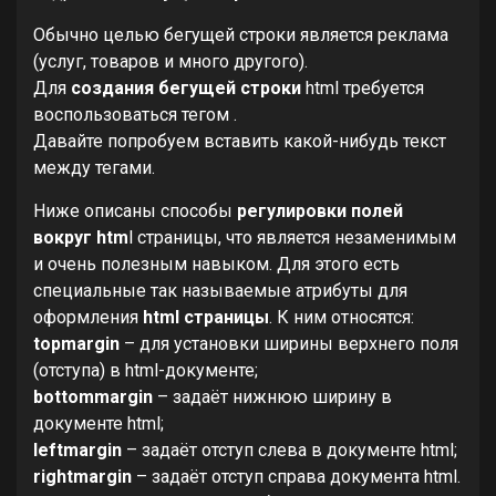
Обычно целью бегущей строки является реклама
(услуг, товаров и много другого).
Для
создания бегущей строки
html требуется
воспользоваться тегом .
Давайте попробуем вставить какой-нибудь текст
между тегами.
Ниже описаны способы
регулировки полей
вокруг
htm
l страницы, что является незаменимым
и очень полезным навыком. Для этого есть
специальные так называемые атрибуты для
оформления
html страницы
. К ним относятся:
topmargin
– для установки ширины верхнего поля
(отступа) в html-документе;
bottommargin
– задаёт нижнюю ширину в
документе html;
leftmargin
– задаёт отступ слева в документе html;
rightmargin
– задаёт отступ справа документа html.