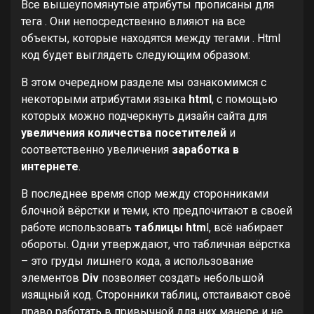
Все вышеупомянутые атрибуты прописаны для
тега . Они непосредственно влияют на все
объекты, которые находятся между тегами . Html
код будет выглядеть следующим образом:
В этом очередном разделе мы ознакомимся с
некоторыми атрибутами языка
html
, с помощью
которых можно подчеркнуть дизайн сайта для
увеличения количества посетителей
и
соответственно увеличения
заработка в
интернете
.
В последнее время спор между сторонниками
блочной вёрстки и теми, кто предпочитают в своей
работе использовать
таблицы htm
l, всё набирает
обороты. Одни утверждают, что табличная вёрстка
– это груды лишнего кода, а использование
элементов
Div
позволяет создать небольшой
изящный код. Сторонники таблиц, отстаивают своё
право работать в привычной для них манере и не