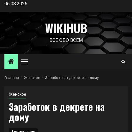
Перейти
06.08.2026
к
содержимому
WIKIHUB
ВСЕ ОБО ВСЕМ
Основное
меню
Главная
Женское
Заработок в декрете на дому
Женское
Заработок в декрете на
дому
1 минута чтение