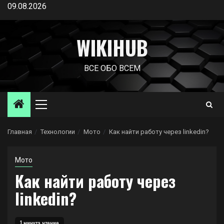
Перейти
09.08.2026
к
содержимому
WIKIHUB
ВСЕ ОБО ВСЕМ
Основное
меню
Главная
Технологии
Мото
Как найти работу через linkedin?
Мото
Как найти работу через
linkedin?
1 минута чтение